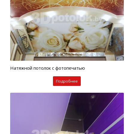
Контактная
Натяжной потолок с фотопечатью
информация
+375
Подробнее
29
7607788
+375
44
7607788
Работаем
ежедневно
с