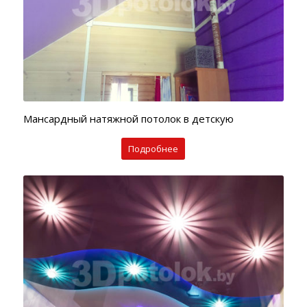
8:00
до
21:00
Онлайн
консультация:
Мансардный натяжной потолок в детскую
Подробнее
3dpotolok.by
в
соцсетях:
Электронная
почта: