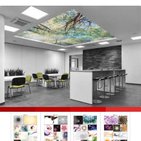
29
7607788
+375
44
7607788
Работаем
ежедневно
с
8:00
до
21:00
Онлайн
консультация:
3dpotolok.by
в
соцсетях: